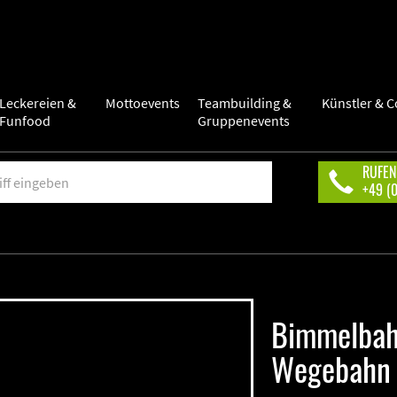
Leckereien &
Mottoevents
Teambuilding &
Künstler & C
Funfood
Gruppenevents
RUFEN
+49 (
Bimmelba
Wegebahn