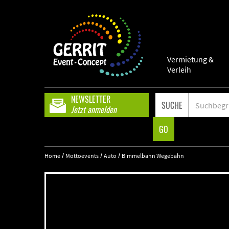
Vermietung &
Verleih
NEWSLETTER
SUCHE
Jetzt anmelden
GO
/
/
/
Home
Mottoevents
Auto
Bimmelbahn
Wegebahn