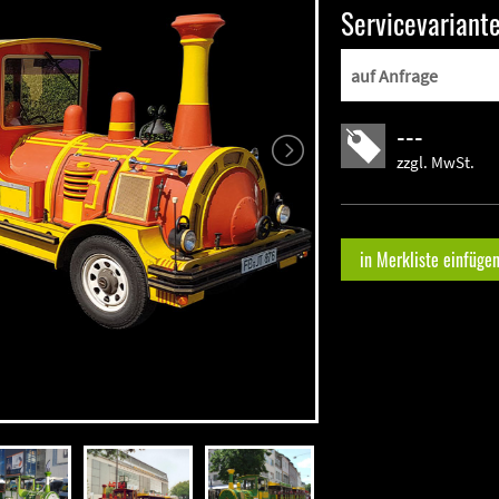
Servicevariant
---
zzgl. MwSt.
in Merkliste einfüge