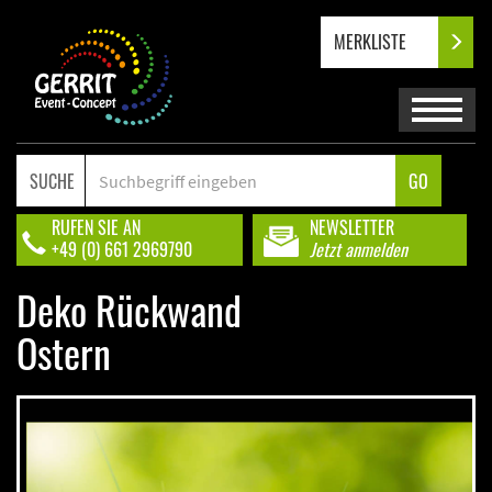
MERKLISTE
SUCHE
GO
RUFEN SIE AN
NEWSLETTER
+49 (0) 661 2969790
Jetzt anmelden
Deko Rückwand
Ostern