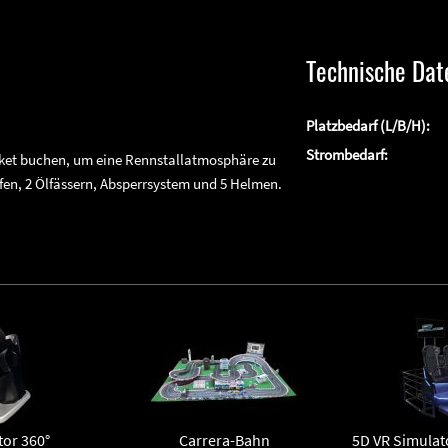
Technische Dat
Platzbedarf (L/B/H):
Strombedarf:
aket buchen, um eine Rennstallatmosphäre zu
fen, 2 Ölfässern, Absperrsystem und 5 Helmen.
tor 360°
Carrera-Bahn
5D VR Simulato