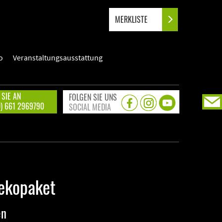
MERKLISTE
o
Veranstaltungsausstattung
 SIE AN
FOLGEN SIE UNS
0) 661 2969790
SOCIAL MEDIA
ekopaket
en