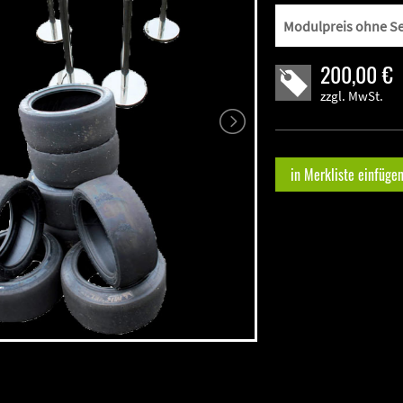
200,00 €
zzgl. MwSt.
in Merkliste einfüge