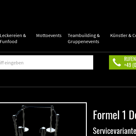
Leckereien &
Mottoevents
Teambuilding &
Künstler & C
Funfood
Gruppenevents
RUFEN
+49 (
Formel 1 D
Servicevariant