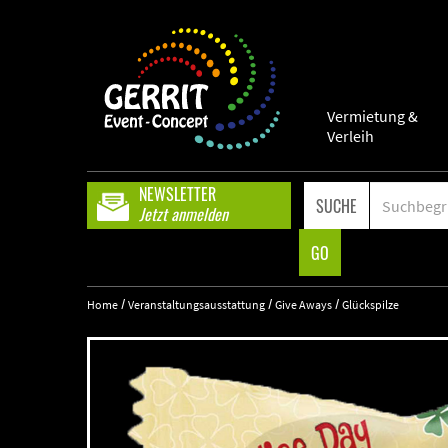
Vermietung &
Verleih
NEWSLETTER
SUCHE
Jetzt anmelden
GO
/
/
/
Home
Veranstaltungsausstattung
Give Aways
Glückspilze