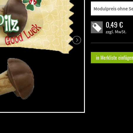
0,49 €
zzgl. MwSt.
in Merkliste einfüge