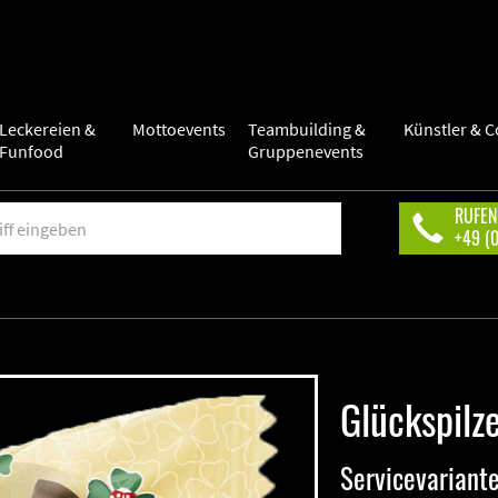
Leckereien &
Mottoevents
Teambuilding &
Künstler & C
Funfood
Gruppenevents
RUFEN
+49 (
Glückspilz
Servicevariant