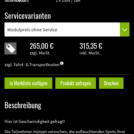
Strombedarf:
1 x 230V / 16A
Servicevarianten
265,00 €
315,35 €
zzgl. MwSt.
inkl. MwSt.
zzgl. Fahrt- & Transportkosten
in Merkliste einfügen
Produkt anfragen
Drucken
Beschreibung
Hier ist Geschwindigkeit gefragt!
Die Teilnehmer müssen versuchen, die aufleuchtenden Spots ihrer