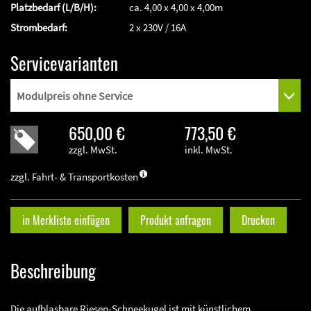
Platzbedarf (L/B/H):
ca. 4,00 x 4,00 x 4,00m
Strombedarf:
2 x 230V / 16A
Servicevarianten
650,00 €
773,50 €
zzgl. MwSt.
inkl. MwSt.
zzgl. Fahrt- & Transportkosten
in Merkliste einfügen
Produkt anfragen
Drucken
Beschreibung
Die aufblasbare Riesen-Schneekugel ist mit künstlichem